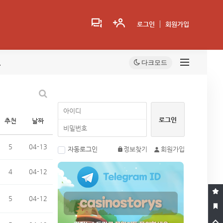
로그인
회원가입
트
추천
날짜
5
04-13
자동로그인
정보찾기
회원가입
4
04-12
5
04-12