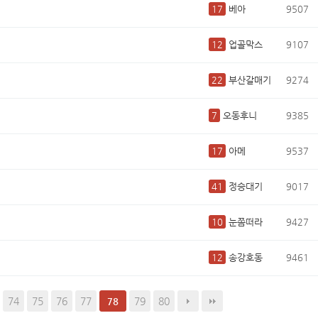
17
베아
9507
12
업골막스
9107
22
부산갈매기
9274
7
오동후니
9385
17
아메
9537
41
정승대기
9017
10
눈쫌떠라
9427
12
송강호동
9461
74
75
76
77
79
80
78