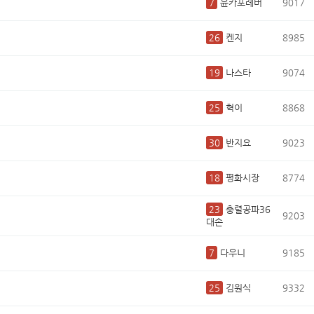
7
윤카포레버
9017
26
켄지
8985
19
나스타
9074
25
혁이
8868
30
반지요
9023
18
평화시장
8774
23
충렬공파36
9203
대손
7
다우니
9185
25
김원식
9332