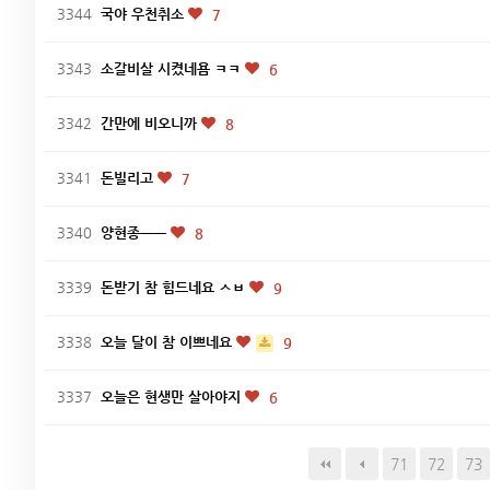
3344
국야 우천취소
7
3343
소갈비살 시켰네욤 ㅋㅋ
6
3342
간만에 비오니까
8
3341
돈빌리고
7
3340
양현종ㅡㅡ
8
3339
돈받기 참 힘드네요 ㅅㅂ
9
3338
오늘 달이 참 이쁘네요
9
3337
오늘은 현생만 살아야지
6
다음
맨끝
71
72
73