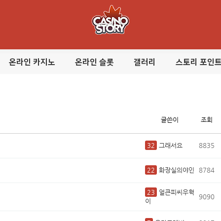
온라인 카지노
온라인 슬롯
갤러리
스토리 포인
글쓴이
조회
32
그래서요
8835
22
화장실의야인
8784
23
얼큰피씨우혁
9090
이