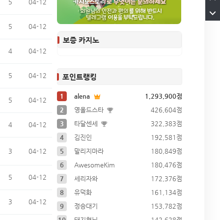
5
04-12
5
04-12
보증 카지노
4
04-12
5
04-12
포인트랭킹
1
alena
1,293,900점
5
04-12
2
영올드스타
426,604점
3
타달센세
322,383점
4
04-12
4
김진인
192,581점
3
04-12
5
말리지마라
180,849점
6
AwesomeKim
180,476점
5
04-12
7
세리자와
172,376점
8
유덕화
161,134점
3
04-12
9
정승대기
153,782점
10
돼지형님
142,628점