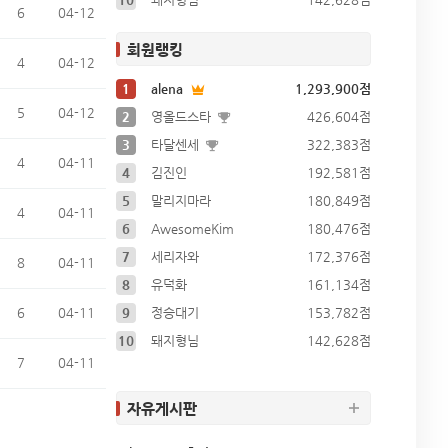
6
04-12
회원랭킹
4
04-12
1
alena
1,293,900점
5
04-12
2
영올드스타
426,604점
3
타달센세
322,383점
4
04-11
4
김진인
192,581점
5
말리지마라
180,849점
4
04-11
6
AwesomeKim
180,476점
7
세리자와
172,376점
8
04-11
8
유덕화
161,134점
6
04-11
9
정승대기
153,782점
10
돼지형님
142,628점
7
04-11
자유게시판