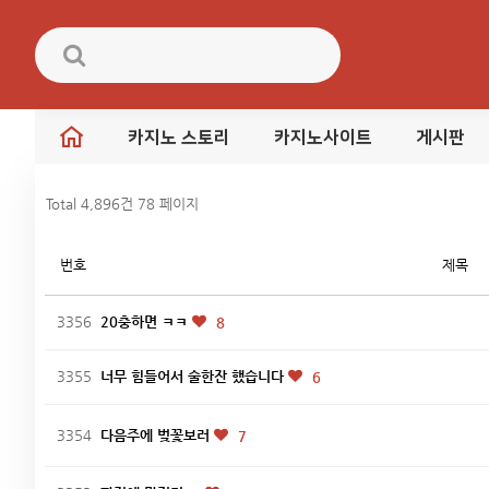
카지노 스토리
카지노사이트
게시판
Total 4,896건
78 페이지
번호
제목
3356
20충하면 ㅋㅋ
8
3355
너무 힘들어서 술한잔 했습니다
6
3354
다음주에 벚꽃보러
7