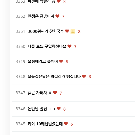
3353
파전에 막걸리 vs
8
3352
인생은 한방이지
7
3351
3000원짜리 잔치국수
8
3350
다들 로또 구입하셨나요
7
3349
오침때리고 올께여
8
3348
오늘같은날은 막걸리가 땡깁니다
6
3347
출근 가버자 ㅎ
7
3346
돈딴날 꿀팁 ㅋㅋ
8
3345
키야 10매넌빌렸는데
6