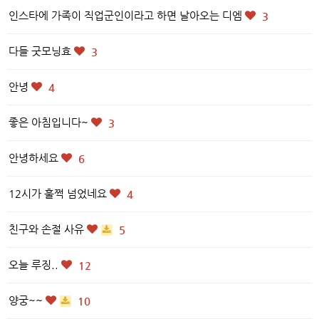
인스타에 가족이 직업군인이라고 하면 날아오는 디엠
3
다들 굿모닝효
3
안녕
4
좋은 아침입니다~
3
안녕하세요
6
12시가 훌쩍 넘었네요
4
친구와 손절 사유
5
오늘 루징..
12
양궁~~
10