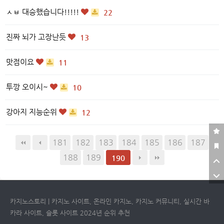
ㅅㅂ 대승했습니다!!!!!
22
진짜 뇌가 고장난듯
13
맛점이요
11
투깡 오이시~
10
강아지 지능순위
12
181
182
183
184
185
186
187
188
189
190
카지노스토리 | 카지노 사이트, 온라인 카지노, 카지노 커뮤니티, 실시간 바
카라 사이트, 슬롯 사이트 2024년 순위 추천