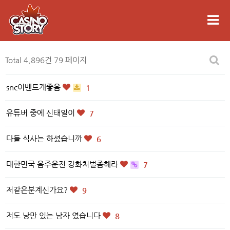
Total 4,896건
79 페이지
snc이벤트개좋음
1
유튜버 중에 신태일이
7
다들 식사는 하셨습니까
6
대한민국 음주운전 강화처벌좀해라
7
저같은분계신가요?
9
저도 낭만 있는 남자 였습니다
8