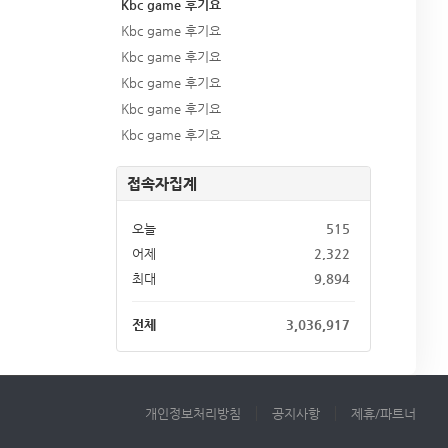
Kbc game 후기요
Kbc game 후기요
Kbc game 후기요
Kbc game 후기요
Kbc game 후기요
Kbc game 후기요
접속자집계
오늘
515
어제
2,322
최대
9,894
전체
3,036,917
개인정보처리방침
공지사항
제휴/파트너