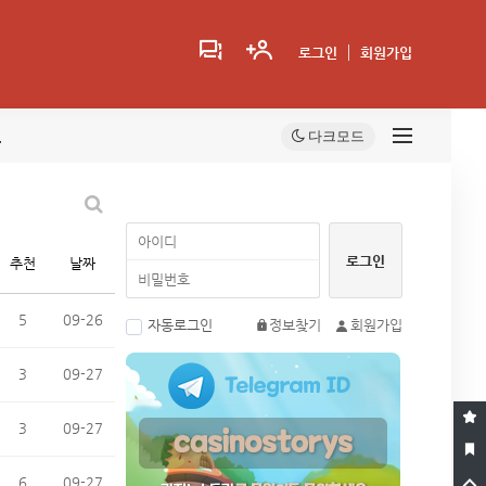
로그인
회원가입
트
추천
날짜
5
09-26
자동로그인
정보찾기
회원가입
3
09-27
3
09-27
6
09-27