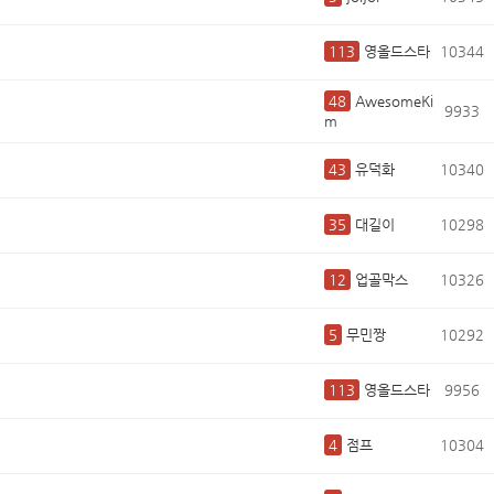
113
영올드스타
10344
48
AwesomeKi
9933
m
43
유덕화
10340
35
대길이
10298
12
업골막스
10326
5
무민짱
10292
113
영올드스타
9956
4
점프
10304