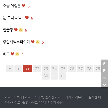
오늘 게임은
6
눈 뜨니 새벽..
6
일급깡
6
주말새벽부터이거
5
배그
4
72
73
74
75
76
77
78
79
71
80
카지노스토리 | 카지노 사이트, 온라인 카지노, 카지노 커뮤니티, 실시간 바
카라 사이트, 슬롯 사이트 2024년 순위 추천