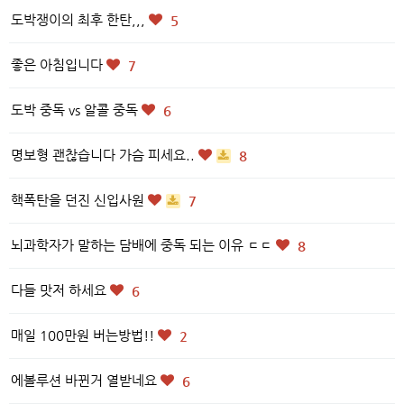
도박쟁이의 최후 한탄,,,
5
좋은 아침입니다
7
도박 중독 vs 알콜 중독
6
명보형 괜찮습니다 가슴 피세요..
8
핵폭탄을 던진 신입사원
7
뇌과학자가 말하는 담배에 중독 되는 이유 ㄷㄷ
8
다들 맛저 하세요
6
매일 100만원 버는방법!!
2
에볼루션 바뀐거 열받네요
6