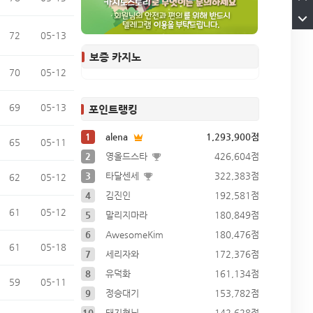
72
05-13
보증 카지노
70
05-12
69
05-13
포인트랭킹
1
alena
1,293,900점
65
05-11
2
영올드스타
426,604점
3
타달센세
322,383점
62
05-12
4
김진인
192,581점
61
05-12
5
말리지마라
180,849점
6
AwesomeKim
180,476점
61
05-18
7
세리자와
172,376점
8
유덕화
161,134점
59
05-11
9
정승대기
153,782점
10
돼지형님
142,628점