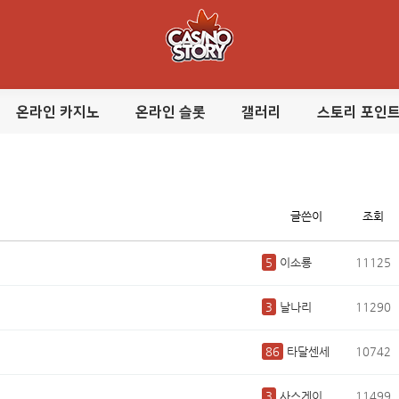
온라인 카지노
온라인 슬롯
갤러리
스토리 포인
글쓴이
조회
5
이소룡
11125
3
날나리
11290
86
타달센세
10742
3
사스게이
11499