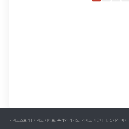
카지노스토리 | 카지노 사이트, 온라인 카지노, 카지노 커뮤니티, 실시간 바카라