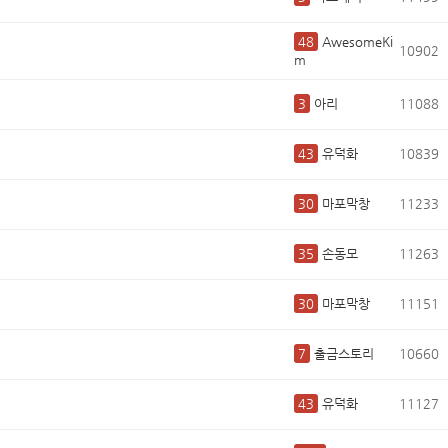
48
AwesomeKi
10902
m
3
아리
11088
43
유덕화
10839
30
마포막창
11233
35
손동모
11263
30
마포막창
11151
7
출금스토리
10660
43
유덕화
11127