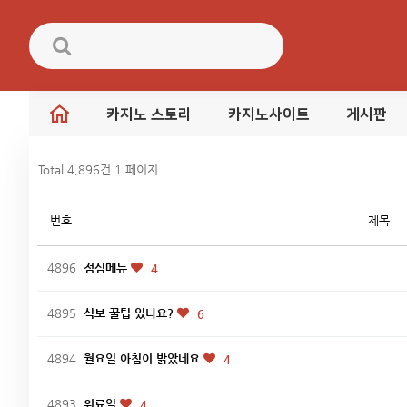
카지노 스토리
카지노사이트
게시판
Total 4,896건
1 페이지
번호
제목
4896
점심메뉴
4
4895
식보 꿀팁 있나요?
6
4894
월요일 아침이 밝았네요
4
4893
워료일
4