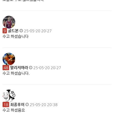
9
골드본
25-05-20 20:27
수고 하셨습니다
48
말리지마라
25-05-20 20:27
수고 하셨습니다.
18
최종후이
25-05-20 20:38
수고 하셨음요