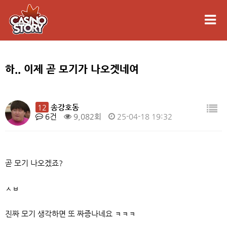
하.. 이제 곧 모기가 나오겟네여
12
송강호동
6건
9,082회
25-04-18 19:32
곧 모기 나오겠죠?
ㅅㅂ
진짜 모기 생각하면 또 짜증나네요 ㅋㅋㅋ