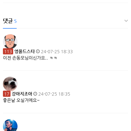
댓글
5
113
영올드스타
24-07-25 18:33
이전 손동모님이신가요.. ㅋㅋ
17
강아지조아
24-07-25 18:35
좋은날 오실거에요~