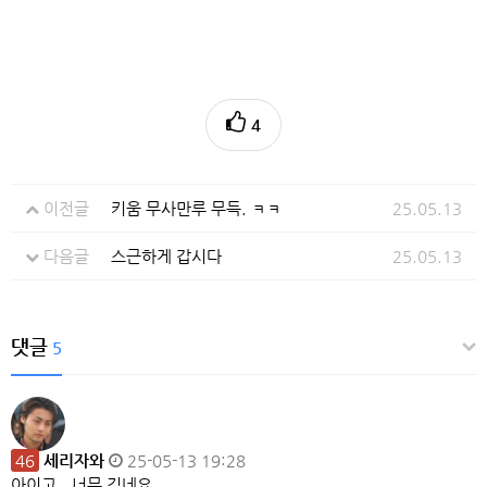
4
이전글
키움 무사만루 무득. ㅋㅋ
25.05.13
다음글
스근하게 갑시다
25.05.13
댓글
5
46
세리자와
25-05-13 19:28
아이고.. 너무 깊네요