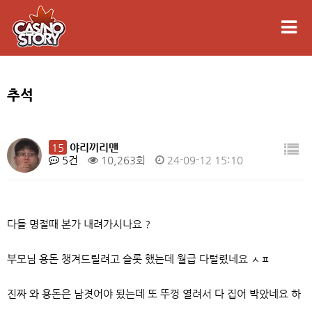
추석
15
야리끼리맨
5건
10,263회
24-09-12 15:10
다들 명절때 본가 내려가시나요 ?
부모님 용돈 챙겨드릴려고 슬롯 했는데 월급 다털렸네요 ㅅㅍ
진짜 와 용돈은 남겻어야 됬는데 또 뚜껑 열려서 다 집어 박았네요 하