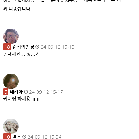
하이고 힘내세요... 즐추 준비 하시구요... 대출으로 도박은 진
짜 피똥쌉니다
18
순희의안경
24-09-12 15:13
힘내세요... 잉...기
5
테리아
24-09-12 15:17
퐈이띵 하세용 ㅠㅠ
10
백호
24-09-12 15:34