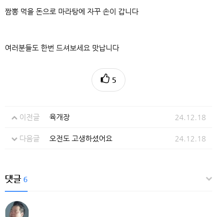
짬뽕 먹을 돈으로 마라탕에 자꾸 손이 갑니다
여러분들도 한번 드셔보세요 맛납니다
5
이전글
육개장
24.12.18
다음글
오전도 고생하셨어요
24.12.18
댓글
6