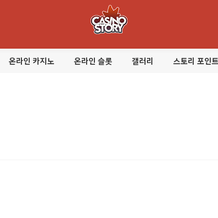
온라인 카지노
온라인 슬롯
갤러리
스토리 포인