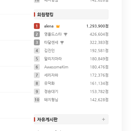
회원랭킹
1
alena
1,293,900점
2
영올드스타
426,604점
3
타달센세
322,383점
4
김진인
192,581점
5
말리지마라
180,849점
6
AwesomeKim
180,476점
7
세리자와
172,376점
8
유덕화
161,134점
9
정승대기
153,782점
10
돼지형님
142,628점
자유게시판