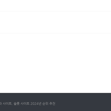
 사이트, 슬롯 사이트 2024년 순위 추천