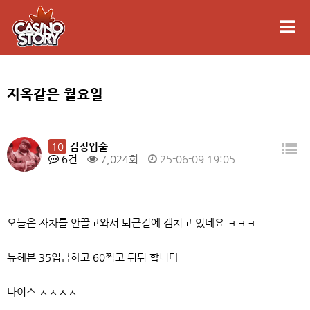
지옥같은 월요일
10
검정입술
6건
7,024회
25-06-09 19:05
오늘은 자차를 안끌고와서 퇴근길에 겜치고 있네요 ㅋㅋㅋ
뉴헤븐 35입금하고 60찍고 튀튀 합니다
나이스 ㅅㅅㅅㅅ