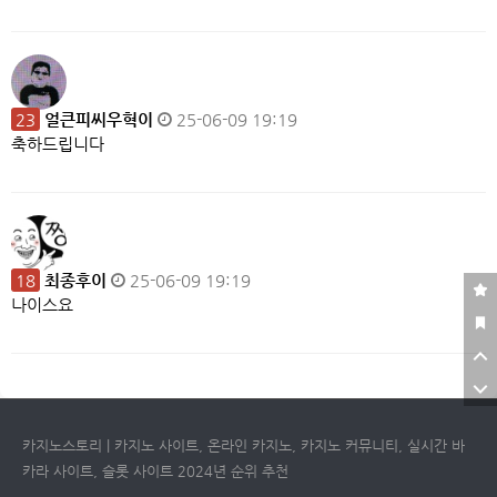
23
얼큰피씨우혁이
25-06-09 19:19
축하드립니다
18
최종후이
25-06-09 19:19
나이스요
카지노스토리 | 카지노 사이트, 온라인 카지노, 카지노 커뮤니티, 실시간 바
카라 사이트, 슬롯 사이트 2024년 순위 추천