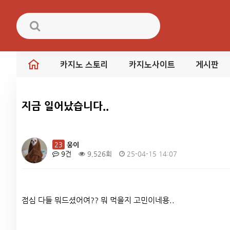
카지노 스토리
카지노사이트
게시판
지금 일어났습니다..
23
웅이
9건
9,526회
25-04-15 14:07
점심 다들 뭐드셨어여?? 뭐 먹을지 고민이네용..