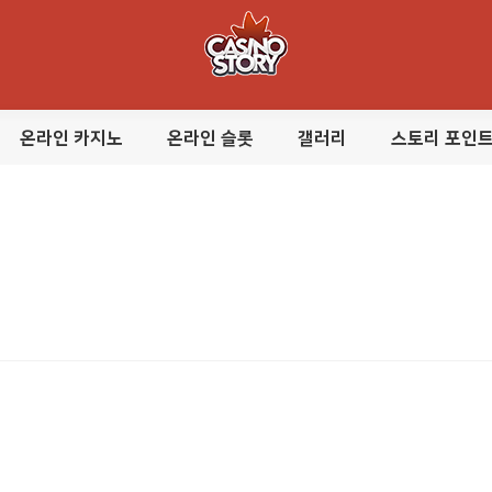
온라인 카지노
온라인 슬롯
갤러리
스토리 포인