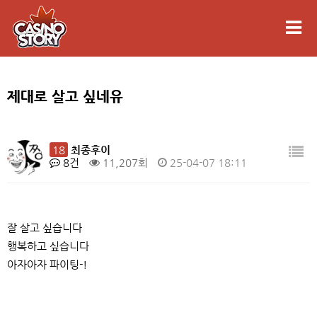
제대로 살고 싶네유
18
최종후이
8건
11,207회
25-04-07 18:11
잘 살고 싶습니다
행복하고 싶습니다
아자아자 파이팅-!