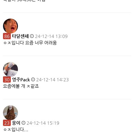
86
타달센세
24-12-14 13:09
ㅇㅈ입니다 요즘 너무 어려움
30
영주Pack
24-12-14 14:23
요즘에볼 개 ㅈ같죠
23
웅이
24-12-14 15:19
ㅇㅈ입니다...