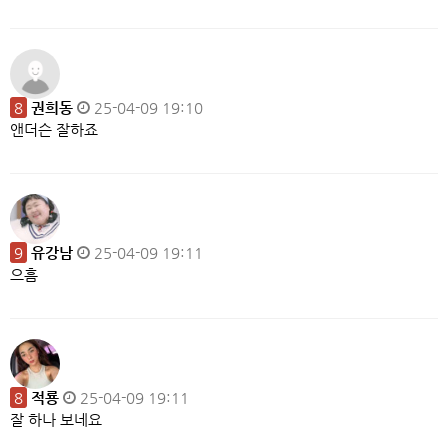
8
권희동
25-04-09 19:10
앤더슨 잘하죠
9
유강남
25-04-09 19:11
으흠
8
적룡
25-04-09 19:11
잘 하나 보네요