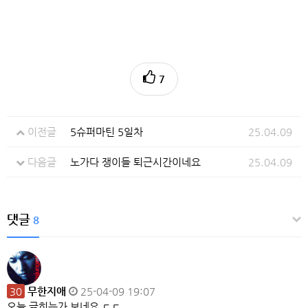
7
이전글
5슈퍼마틴 5일차
25.04.09
다음글
노가다 쟁이들 퇴근시간이네요
25.04.09
댓글
8
30
무한지애
25-04-09 19:07
오늘 긁히는가 보네요 ㄷㄷ