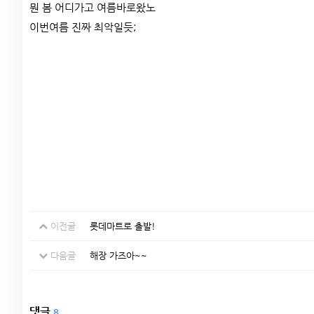
뭔 봄 어디가고 여름바로왔노
이번여름 진짜 최악일듯;
이전글
롯데마트로 출발!
다음글
해장 가즈아~~
댓글
8