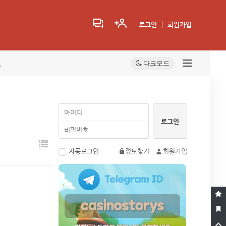
로그인
회원가입
트
자동로그인
정보찾기
회원가입