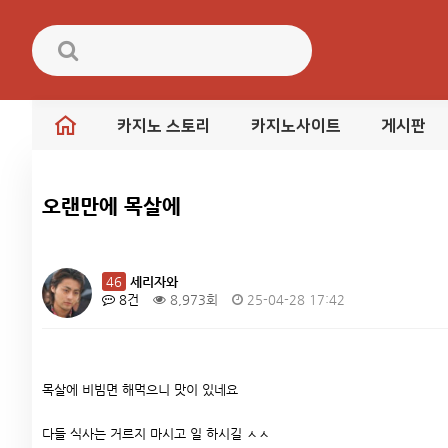
카지노 스토리
카지노사이트
게시판
오랜만에 목살에
46
세리자와
8건
8,973회
25-04-28 17:42
목살에 비빔면 해먹으니 맛이 있네요
다들 식사는 거르지 마시고 일 하시길 ㅅㅅ