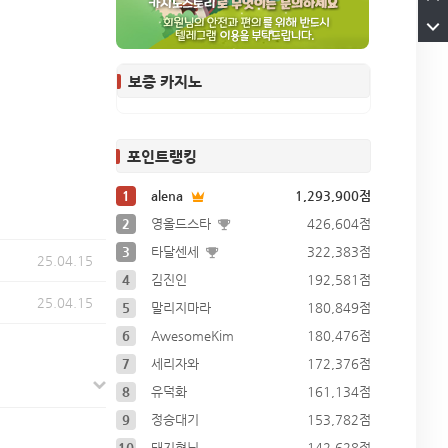
보증 카지노
포인트랭킹
1
alena
1,293,900점
2
영올드스타
426,604점
3
타달센세
322,383점
25.04.15
4
김진인
192,581점
25.04.15
5
말리지마라
180,849점
6
AwesomeKim
180,476점
7
세리자와
172,376점
8
유덕화
161,134점
9
정승대기
153,782점
10
돼지형님
142,628점