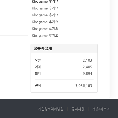
Kbc game 후기요
Kbc game 후기요
Kbc game 후기요
Kbc game 후기요
Kbc game 후기요
Kbc game 후기요
접속자집계
오늘
2,103
어제
2,405
최대
9,894
전체
3,036,183
개인정보처리방침
공지사항
제휴/파트너