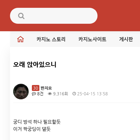
카지노 스토리
카지노사이트
게시판
오래 앉아있으니
30
반지요
8건
9,316회
25-04-15 13:58
궁디 방석 하나 필요할듯
이거 짝궁딩이 댈듯