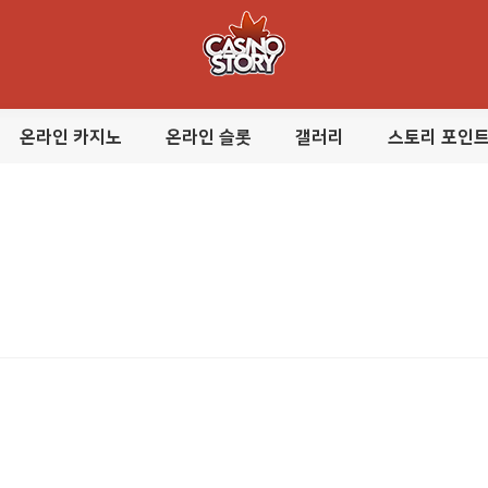
온라인 카지노
온라인 슬롯
갤러리
스토리 포인