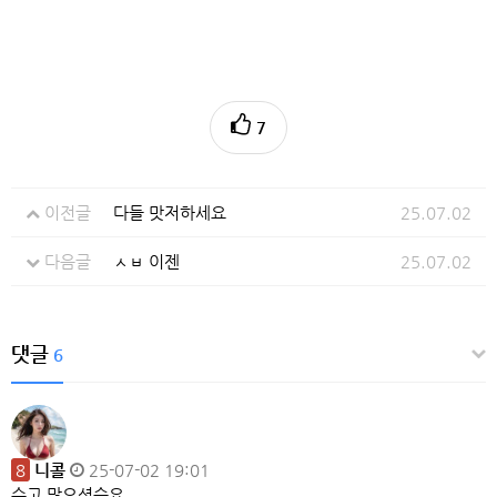
7
이전글
다들 맛저하세요
25.07.02
다음글
ㅅㅂ 이젠
25.07.02
댓글
6
8
니콜
25-07-02 19:01
수고 많으셨슴요