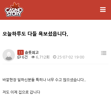
오늘하루도 다들 욕보셨읍니다.
11
슬롯최고
6건
6,712회
25-07-02 19:00
바깥현장 일하신분들 특히나 너무 수고 많으셨습니다..
저도 이제 집으로 갑니다