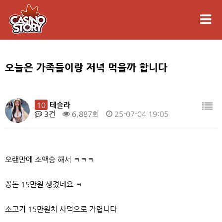
오늘은 가족들이랑 저녁 먹을까 합니다
10
테슬라
3건
6,887회
25-07-04 19:05
오랜만에 소액승 해서 ㅋㅋㅋ
꽁돈 15만원 생겼네요 ㅋ
소고기 15만원치 사먹으로 가렵니다