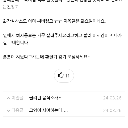
는것같고
화장실찬스도 이미 써버렸고 ㅠㅠ 지옥같은 화요일이네요.
옆에서 회사동료는 자꾸 살려주세요라고하고 빨리 이시간이 지나가
길 고대합니다.
춘분이 지났다고하는데 환절기 감기 조심하세요~
11
이전글
필리핀 음식소개~
24.03.26
다음글
고양이 사야하는데....
24.03.26