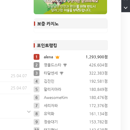
보증 카지노
포인트랭킹
1
alena
1,293,900점
2
영올드스타
426,604점
3
타달센세
322,383점
25.04.07
4
김진인
192,581점
25.04.07
5
말리지마라
180,849점
6
AwesomeKim
180,476점
7
세리자와
172,376점
8
유덕화
161,134점
9
정승대기
153,782점
10
돼지형님
142,628점