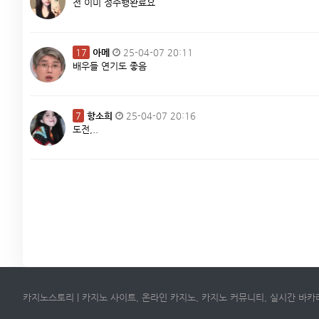
전 이미 정주행완료요
17
아메
25-04-07 20:11
배우들 연기도 좋음
7
항소희
25-04-07 20:16
도전,..
카지노스토리 | 카지노 사이트, 온라인 카지노, 카지노 커뮤니티, 실시간 바카라