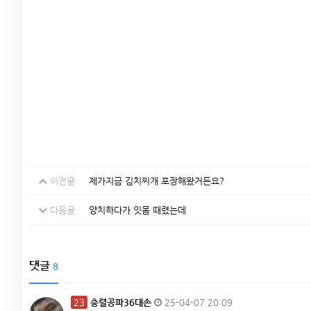
이전글
제가지금 김치찌개 포장해왔거든요?
다음글
양치하다가 잇몸 때렸는데
댓글
8
23
충렬공파36대손
25-04-07 20:09