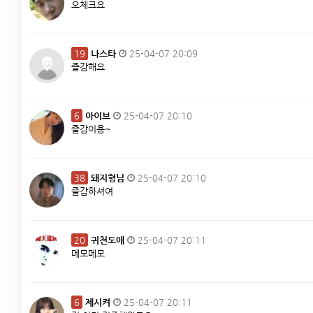
오체크요
19
나스타
25-04-07 20:09
즐감해요
6
아이브
25-04-07 20:10
즐감이용~
38
돼지형님
25-04-07 20:10
즐감하셔여
20
귀천도애
25-04-07 20:11
메모메모
6
제시켜
25-04-07 20:11