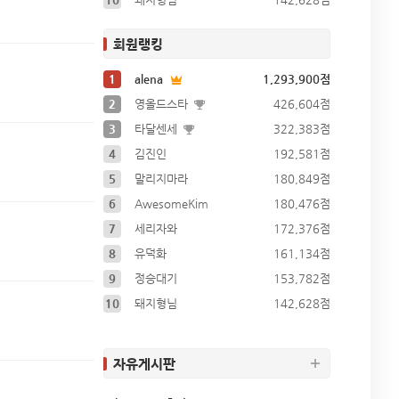
회원랭킹
1
alena
1,293,900점
2
영올드스타
426,604점
3
타달센세
322,383점
4
김진인
192,581점
5
말리지마라
180,849점
6
AwesomeKim
180,476점
7
세리자와
172,376점
8
유덕화
161,134점
9
정승대기
153,782점
10
돼지형님
142,628점
자유게시판