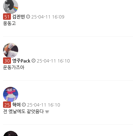
51
김진인
25-04-11 16:09
웅동고
30
영주Pack
25-04-11 16:10
운동가즈아
25
혁이
25-04-11 16:10
전 옜날에도 같앗음다 ㅠ