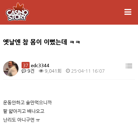
옛날엔 참 몸이 이뻤는데 ㅋㅋ
37
edc3344
9건
9,041회
25-04-11 16:07
운동안하고 술만먹으니까
팔 얇아지고 배나오고
난리도 아니구먼 ㅠ