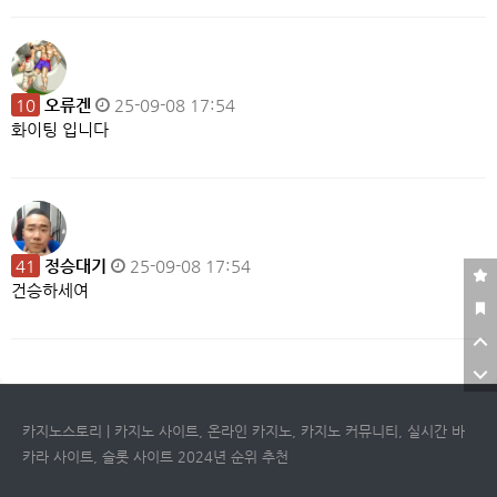
10
오류겐
25-09-08 17:54
화이팅 입니다
41
정승대기
25-09-08 17:54
건승하세여
카지노스토리 | 카지노 사이트, 온라인 카지노, 카지노 커뮤니티, 실시간 바
카라 사이트, 슬롯 사이트 2024년 순위 추천