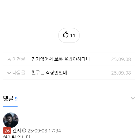
11
이전글
경기없어서 보축 을봐야하다니
25.09.08
다음글
친구는 직장인인데
25.09.08
댓글
9
26
켄지
25-09-08 17:34
화이팅 입니다..