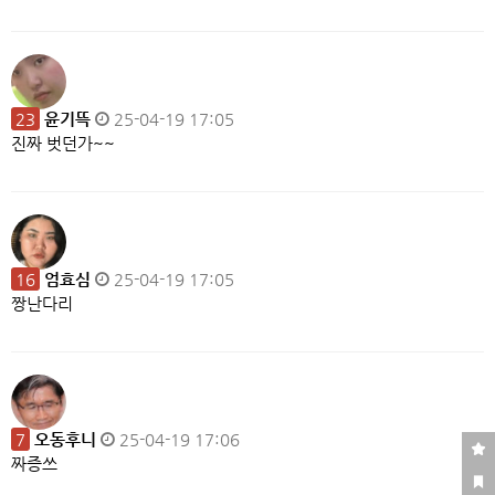
23
윤기뜩
25-04-19 17:05
진짜 벗던가~~
16
엄효심
25-04-19 17:05
짱난다리
7
오동후니
25-04-19 17:06
짜증쓰