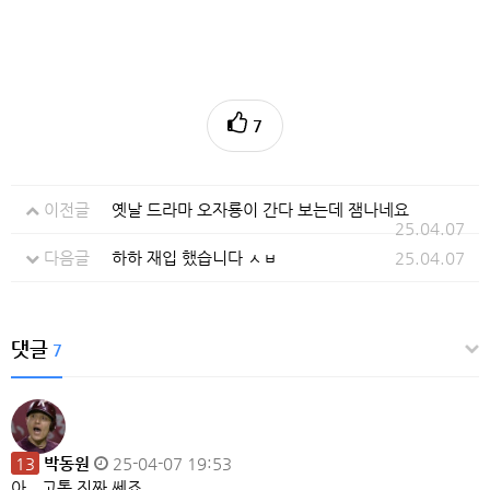
7
이전글
옛날 드라마 오자룡이 간다 보는데 잼나네요
25.04.07
다음글
하하 재입 했습니다 ㅅㅂ
25.04.07
댓글
7
13
박동원
25-04-07 19:53
아.. 고통 진짜 쎄죠