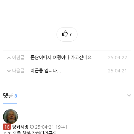
7
이전글
돈많이따서 여행이나 가고싶네요
25.04.22
다음글
야근중 입니다...
25.04.21
댓글
8
18
평화시장
25-04-21 19:41
ㅇㅈ 요즘 한화 잘하더라구요