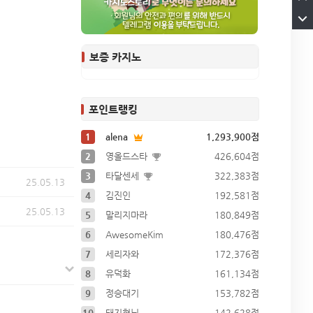
보증 카지노
포인트랭킹
1
alena
1,293,900점
2
영올드스타
426,604점
3
타달센세
322,383점
25.05.13
4
김진인
192,581점
25.05.13
5
말리지마라
180,849점
6
AwesomeKim
180,476점
7
세리자와
172,376점
8
유덕화
161,134점
9
정승대기
153,782점
10
돼지형님
142,628점