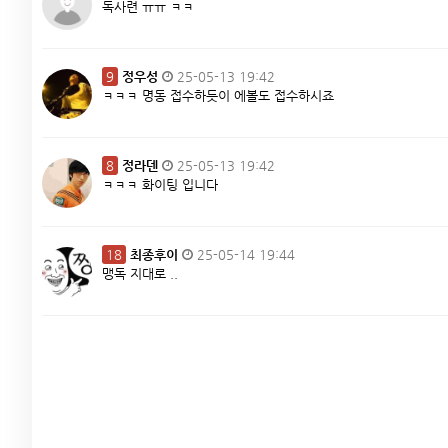
독사련 ㅠㅠ ㅋㅋ
9
정우성
25-05-13 19:42
ㅋㅋㅋ 명동 접수하듯이 에볼도 접수하시죠
8
정라덴
25-05-13 19:42
ㅋㅋㅋ 화이팅 입니다
18
최종후이
25-05-14 19:44
맹독 지대로 ..