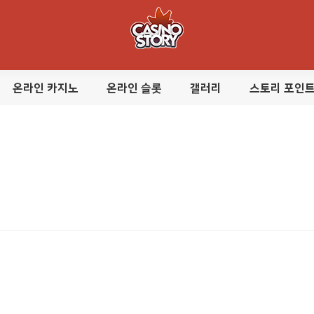
온라인 카지노
온라인 슬롯
갤러리
스토리 포인