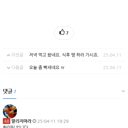
7
이전글
저녁 먹고 왔네요. 식후 땡 하러 가시죠.
25.04.11
다음글
오늘 좀 빡세네요 ㅠ
25.04.11
댓글
7
48
말리지마라
25-04-11 19:29
화이팅 입니다.