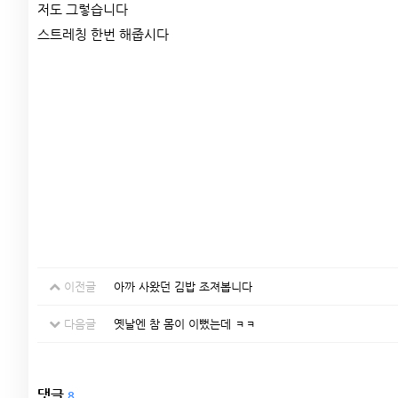
저도 그렇습니다
스트레칭 한번 해줍시다
이전글
아까 사왔던 김밥 조져봅니다
다음글
옛날엔 참 몸이 이뻤는데 ㅋㅋ
댓글
8