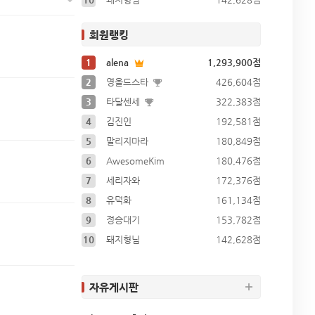
회원랭킹
1
alena
1,293,900점
2
영올드스타
426,604점
3
타달센세
322,383점
4
김진인
192,581점
5
말리지마라
180,849점
6
AwesomeKim
180,476점
7
세리자와
172,376점
8
유덕화
161,134점
9
정승대기
153,782점
10
돼지형님
142,628점
자유게시판