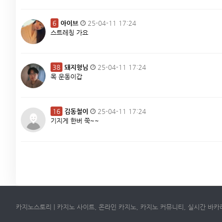
6
아이브
25-04-11 17:24
스트레칭 가요
38
돼지형님
25-04-11 17:24
목 운동이갑
16
김동철이
25-04-11 17:24
기지게 한버 쭉~~
카지노스토리 | 카지노 사이트, 온라인 카지노, 카지노 커뮤니티, 실시간 바카라