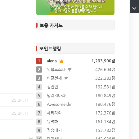
보증 카지노
포인트랭킹
1
alena
1,293,900점
2
영올드스타
426,604점
3
타달센세
322,383점
4
김진인
192,581점
5
말리지마라
180,849점
25.04.11
6
AwesomeKim
180,476점
7
세리자와
172,376점
25.04.11
8
유덕화
161,134점
9
정승대기
153,782점
10
돼지형님
142,628점