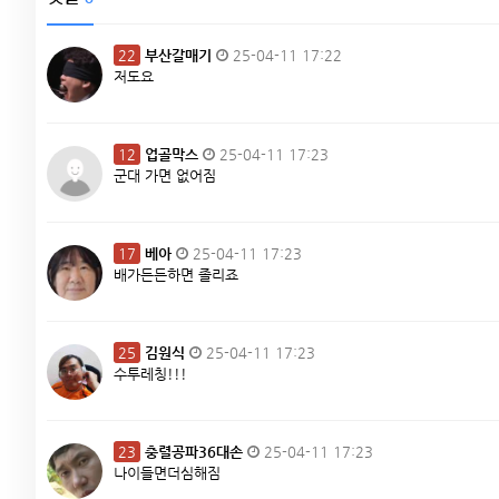
22
부산갈매기
25-04-11 17:22
저도요
12
업골막스
25-04-11 17:23
군대 가면 없어짐
17
베아
25-04-11 17:23
배가든든하면 졸리죠
25
김원식
25-04-11 17:23
수투레칭!!!
23
충렬공파36대손
25-04-11 17:23
나이들면더심해짐