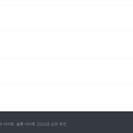
 사이트, 슬롯 사이트 2024년 순위 추천