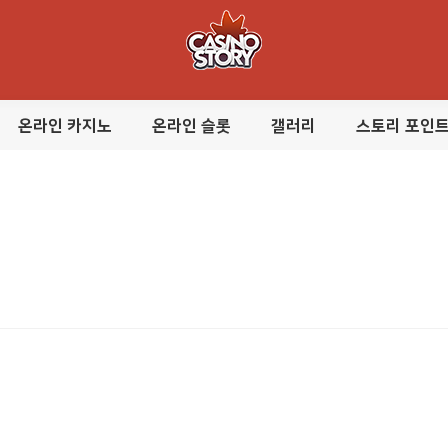
온라인 카지노
온라인 슬롯
갤러리
스토리 포인