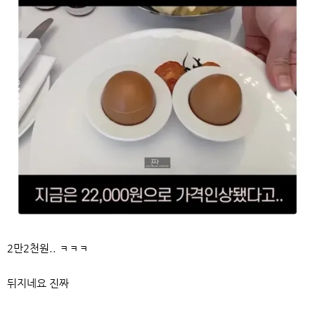
2만2천원.. ㅋㅋㅋ
뒤지네요 진짜