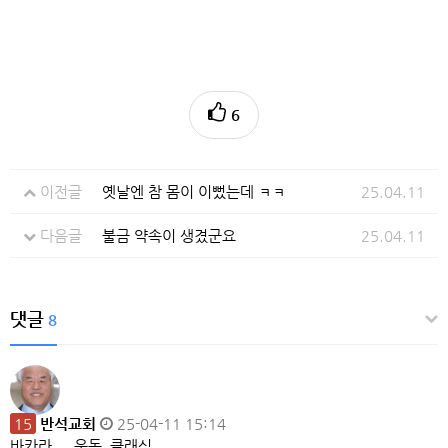
6
이전글
옛날엔 참 몸이 이뻤는데 ㅋㅋ
25.04.11
다음글
불금 약속이 생겼군요
25.04.11
댓글
8
15
반석교회
25-04-11 15:14
바카라 .. 운동 클래식