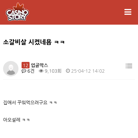
소갈비살 시켰네욤 ㅋㅋ
12
업골막스
6건
9,103회
25-04-12 14:02
집애서 꾸워먹으려구요 ㅋㅋ
아오설레 ㅋㅋ