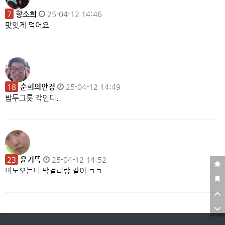
7
항소희
25-04-12 14:46
맛잇게 먹어요
18
순희의안경
25-04-12 14:49
밥두그릇 각인디..
23
윤기뜩
25-04-12 14:52
비도오는디 막걸리랑 같이 ㄱㄱ