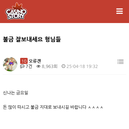
불금 잘보내세요 형님들
10
오류겐
7건
8,963회
25-04-18 19:32
신나는 금요일
돈 많이 따시고 불금 지대로 보내시길 바랍니다 ㅅㅅㅅㅅ