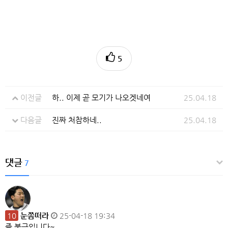
5
이전글
하.. 이제 곧 모기가 나오겟네여
25.04.18
다음글
진짜 처참하네..
25.04.18
댓글
7
10
눈쫌떠라
25-04-18 19:34
즐 불금입니다~