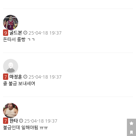
9
골드본
25-04-18 19:37
돈따서 룸빵 ㄱㄱ
7
마정훈
25-04-18 19:37
즐 불금 보내세여
7
한타
25-04-18 19:37
불금인데 일해야됨 ㅠㅠ