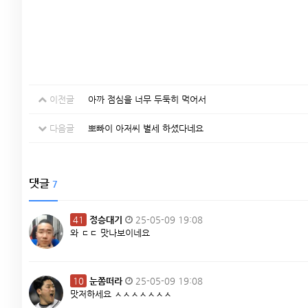
이전글
아까 점심을 너무 두둑히 먹어서
다음글
뽀빠이 아저씨 별세 하셨다네요
댓글
7
41
정승대기
25-05-09 19:08
와 ㄷㄷ 맛나보이네요
10
눈쫌떠라
25-05-09 19:08
맛저하세요 ㅅㅅㅅㅅㅅㅅㅅ