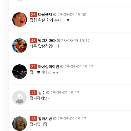
86
타달센세
25-05-09 19:08
맛집 확실 한가 봅니다 ㅋ
48
말리지마라
25-05-09 19:17
와우 맛삼겹입니다
22
화장실의야인
25-05-09 19:17
맛나보이네요 ㅎㅎ
17
찡수
25-05-09 19:17
맛저하세요~
18
평화시장
25-05-09 19:17
맛저입니당