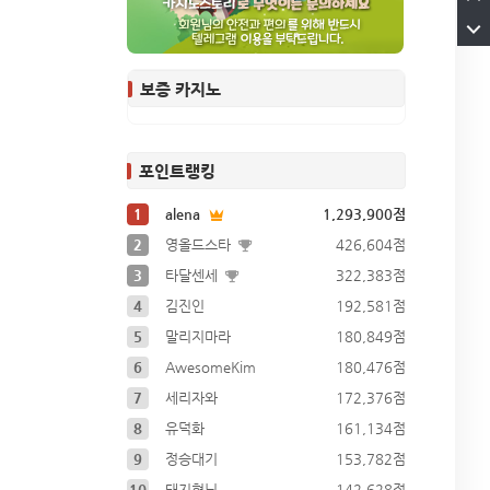
보증 카지노
포인트랭킹
1
alena
1,293,900점
2
영올드스타
426,604점
3
타달센세
322,383점
4
김진인
192,581점
5
말리지마라
180,849점
6
AwesomeKim
180,476점
7
세리자와
172,376점
8
유덕화
161,134점
9
정승대기
153,782점
10
돼지형님
142,628점