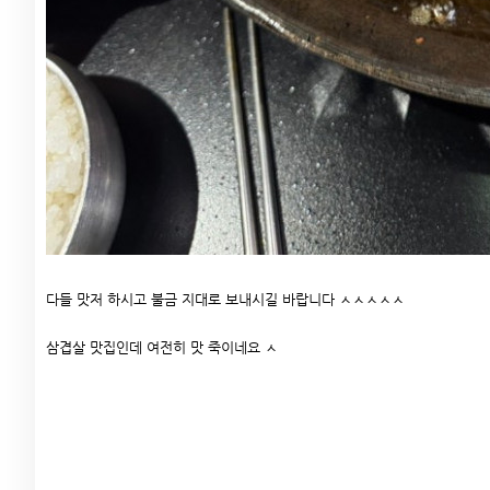
다들 맛저 하시고 불금 지대로 보내시길 바랍니다 ㅅㅅㅅㅅㅅ
삼겹살 맛집인데 여전히 맛 죽이네요 ㅅ