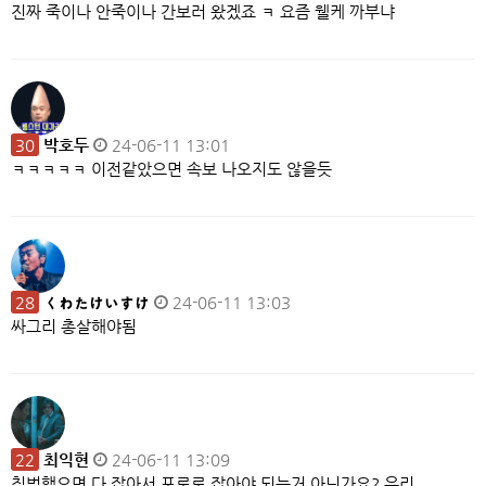
진짜 죽이나 안죽이나 간보러 왔겠죠 ㅋ 요즘 웰케 까부냐
30
박호두
24-06-11 13:01
ㅋㅋㅋㅋㅋ 이전같았으면 속보 나오지도 않을듯
28
くわたけいすけ
24-06-11 13:03
싸그리 총살해야됨
22
최익현
24-06-11 13:09
침범했으면 다 잡아서 포로로 잡아야 되는거 아닌가요? 우리