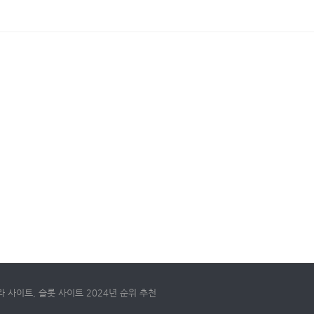
 사이트, 슬롯 사이트 2024년 순위 추천