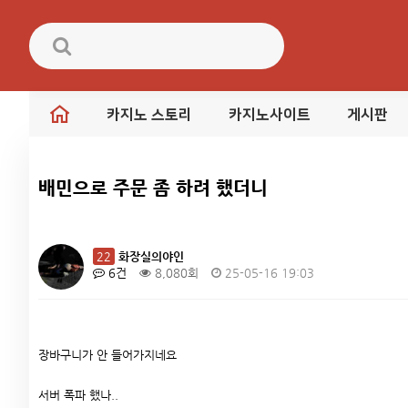
카지노 스토리
카지노사이트
게시판
배민으로 주문 좀 하려 했더니
22
화장실의야인
6건
8,080회
25-05-16 19:03
장바구니가 안 들어가지네요
서버 폭파 했나..