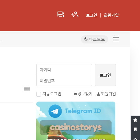
로그인
회원가입
트
자동로그인
정보찾기
회원가입