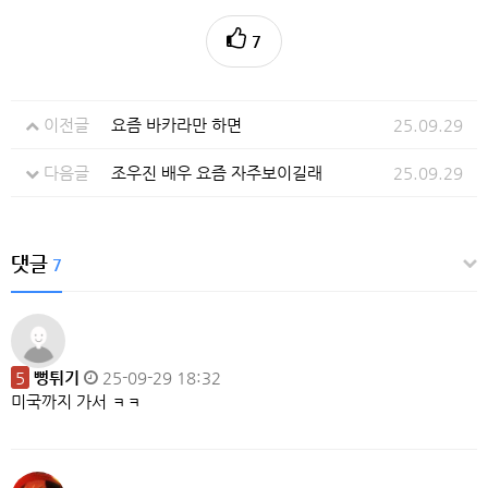
7
이전글
요즘 바카라만 하면
25.09.29
다음글
조우진 배우 요즘 자주보이길래
25.09.29
댓글
7
5
뻥튀기
25-09-29 18:32
미국까지 가서 ㅋㅋ