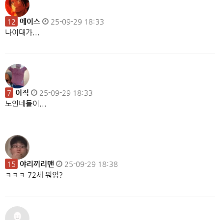
12
에이스
25-09-29 18:33
나이대가...
7
이직
25-09-29 18:33
노인네들이...
15
야리끼리맨
25-09-29 18:38
ㅋㅋㅋ 72세 뭐임?