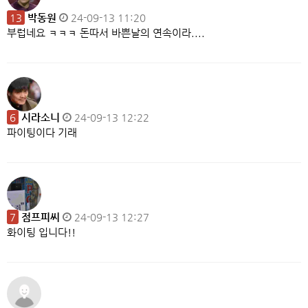
13
박동원
24-09-13 11:20
부럽네요 ㅋㅋㅋ 돈따서 바쁜날의 연속이라....
6
시라소니
24-09-13 12:22
파이팅이다 기래
7
점프피씨
24-09-13 12:27
화이팅 입니다!!