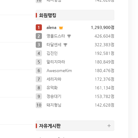
회원랭킹
1
alena
1,293,900점
2
영올드스타
426,604점
3
타달센세
322,383점
4
김진인
192,581점
5
말리지마라
180,849점
6
AwesomeKim
180,476점
7
세리자와
172,376점
8
유덕화
161,134점
9
정승대기
153,782점
10
돼지형님
142,628점
자유게시판