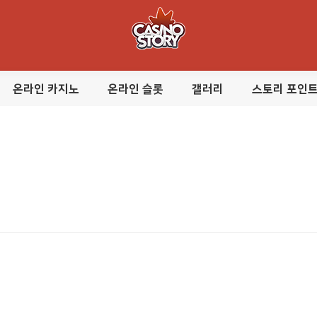
온라인 카지노
온라인 슬롯
갤러리
스토리 포인