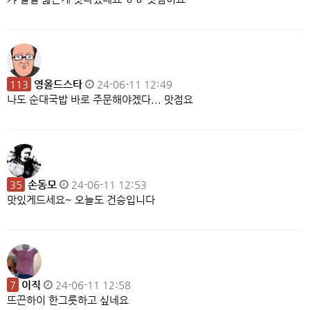
113
영올드스타
24-06-11 12:49
나도 순대국밥 바로 주문해야겠다... 맛점요
35
손동모
24-06-11 12:53
맛있게드세요~ 오늘도 건승입니다
7
이직
24-06-11 12:58
뜨끈하이 한그릇하고 싶네요