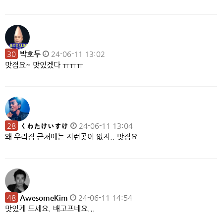
30
박호두
24-06-11 13:02
맛점요~ 맛있겠다 ㅠㅠㅠ
28
くわたけいすけ
24-06-11 13:04
왜 우리집 근처에는 저런곳이 없지.. 맛점요
48
AwesomeKim
24-06-11 14:54
맛있게 드세요. 배고프네요...