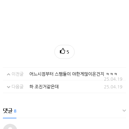
5
이전글
어느시점부터 스팸들이 야한게많이온건지 ㅋㅋㅋ
25.04.19
다음글
하 조진거같은데
25.04.19
댓글
8