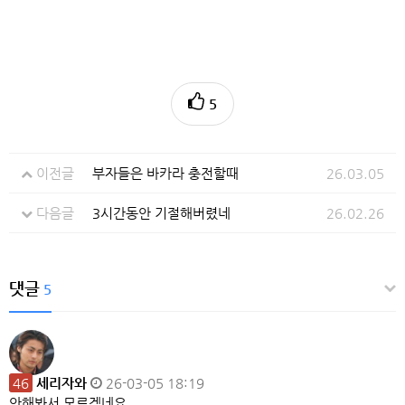
5
이전글
부자들은 바카라 충전할때
26.03.05
다음글
3시간동안 기절해버렸네
26.02.26
댓글
5
46
세리자와
26-03-05 18:19
안해봐서 모르겠네요