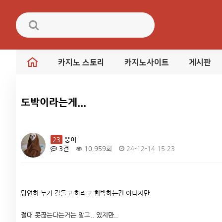
카지노 스토리
카지노사이트
게시판
도박이라는게...
23
웅이
3건
10,959회
24-12-14 15:23
당연히 누가 칼들고 하라고 협박하는건 아니지만
절대 못끊는다는거는 알고.. 있지만..