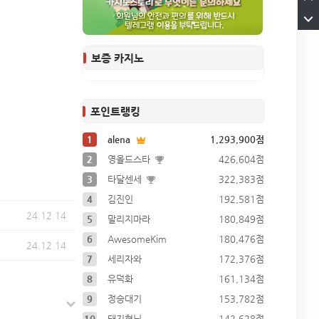
보증 카지노
포인트랭킹
1
alena
1,293,900점
2
영올드스타
426,604점
3
타달센세
322,383점
4
김진인
192,581점
24.12.14
5
말리지마라
180,849점
6
AwesomeKim
180,476점
24.12.14
7
세리자와
172,376점
8
유덕화
161,134점
9
정승대기
153,782점
10
돼지형님
142,628점