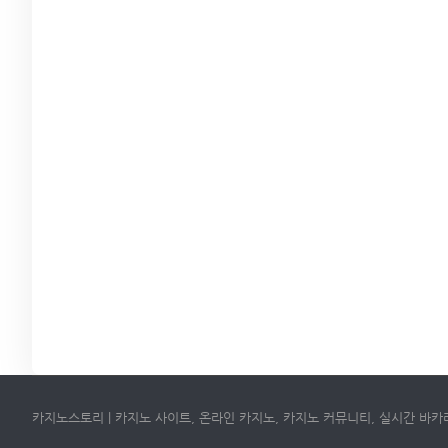
카지노스토리 | 카지노 사이트, 온라인 카지노, 카지노 커뮤니티, 실시간 바카라