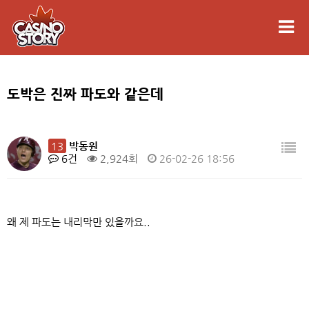
도박은 진짜 파도와 같은데
13
박동원
6건
2,924회
26-02-26 18:56
왜 제 파도는 내리막만 있을까요..