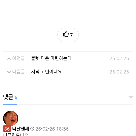
7
이전글
룰렛 더즌 마틴하는데
26.02.26
다음글
저녁 고민이네요
26.02.26
댓글
6
86
타달센세
26-02-26 18:56
너무힘드네요