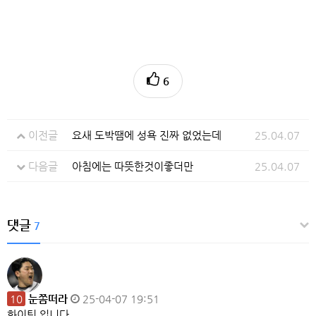
6
이전글
요새 도박땜에 성욕 진짜 없었는데
25.04.07
다음글
아침에는 따뜻한것이좋더만
25.04.07
댓글
7
10
눈쫌떠라
25-04-07 19:51
화이팅 입니다...