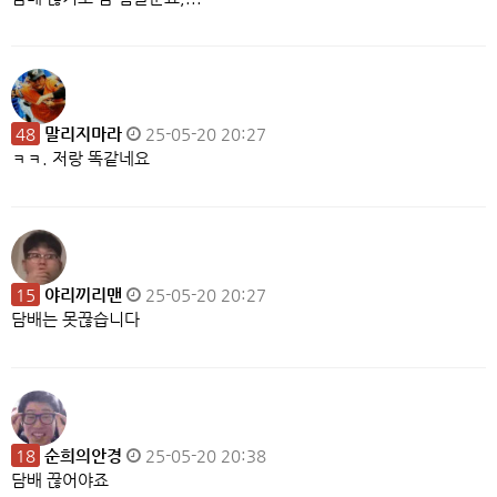
48
말리지마라
25-05-20 20:27
ㅋㅋ. 저랑 똑같네요
15
야리끼리맨
25-05-20 20:27
담배는 못끊습니다
18
순희의안경
25-05-20 20:38
담배 끊어야죠